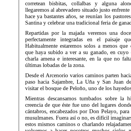
corretean bisbitas, collalbas y alguna al
llegaremos al abrevadero situado justo enfrente d
hace ya bastantes años, se reunían los pastore
Santina y celebrar una tradicional feria de gan
Repartidas por la majada veremos una doce
perfectamente integradas en el paisaje qu
Habitualmente estaremos solos a menos que 
que haya subido a ver a su ganado, en cuyo 
charla amena e interesante, en la que no falt
últimas lobadas de la zona.
Desde el Arcenorio varios caminos parten hacia
paso hacia Sajambre, La Uña y San Juan de
visitar el bosque de Peloño, uno de los hayedos
Mientras descansamos tumbados sobre la hi
creencia de que éste fue uno del lugares donde
cántabros, encabezados por Don Pelayo, para 
musulmanes. Fuera así o no, es difícil imaginar
estos mismos caminos o charlando relajadamen
volvemos a hacer nosotros muchos siglos m