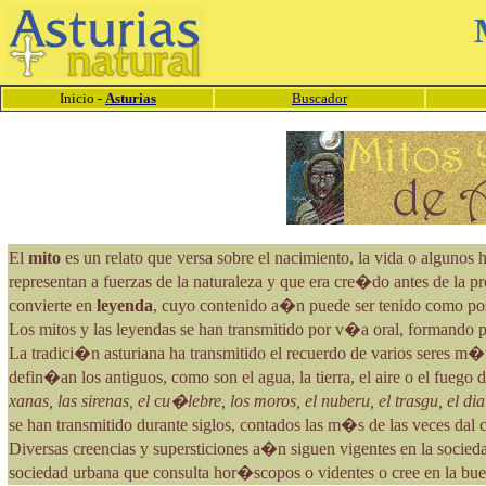
Inicio -
Asturias
Buscador
El
mito
es un relato que versa sobre el nacimiento, la vida o algunos
representan a fuerzas de la naturaleza y que era cre�do antes de la 
convierte en
leyenda
, cuyo contenido a�n puede ser tenido como pos
Los mitos y las leyendas se han transmitido por v�a oral, formando p
La tradici�n asturiana ha transmitido el recuerdo de varios seres m�t
defin�an los antiguos, como son el agua, la tierra, el aire o el fueg
xanas, las sirenas, el
c
u�lebre, los moros, el nuberu, el trasgu, el 
se han transmitido durante siglos, contados las m�s de las veces dal ca
Diversas creencias y supersticiones a�n siguen vigentes en la socied
sociedad urbana que consulta hor�scopos o videntes o cree en la bue