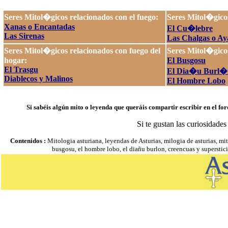
Seres Mitol�gicos relacionados con el fuego:
Seres Mitol�gicos
Xanas o Encantadas
El Cu�lebre
Las Sirenas
Las Chalgas o Ay
Seres Mitol�gicos relacionados con fuego del
Seres Mitol�gicos
hogar:
El Busgosu
El Trasgu
El Dia�u Burl�
Diablecos y Malinos
El Hombre Lobo
Si sabéis algún mito o leyenda que queráis compartir escribir en el for
Si te gustan las curiosidade
Contenidos :
Mitologia asturiana, leyendas de Asturias, milogia de asturias, mito
busgosu, el hombre lobo, el diañu burlon, creencuas y superstici