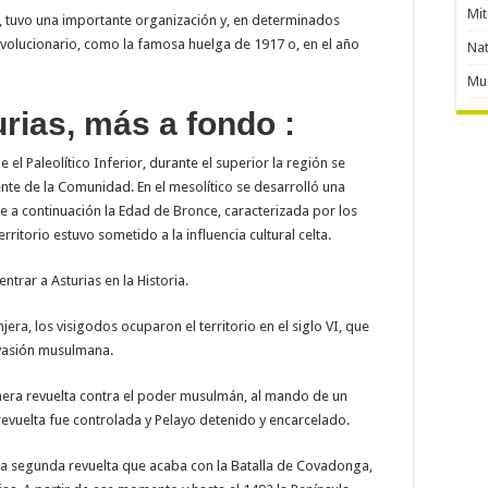
Mit
a, tuvo una importante organización y, en determinados
volucionario, como la famosa huelga de 1917 o, en el año
Nat
Mu
urias, más a fondo :
 Paleolítico Inferior, durante el superior la región se
ente de la Comunidad. En el mesolítico se desarrolló una
ose a continuación la Edad de Bronce, caracterizada por los
rritorio estuvo sometido a la influencia cultural celta.
ntrar a Asturias en la Historia.
jera, los visigodos ocuparon el territorio en el siglo VI, que
invasión musulmana.
mera revuelta contra el poder musulmán, al mando de un
evuelta fue controlada y Pelayo detenido y encarcelado.
una segunda revuelta que acaba con la Batalla de Covadonga,