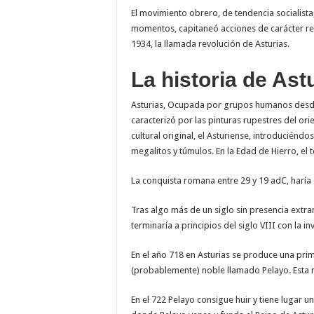
El movimiento obrero, de tendencia socialist
momentos, capitaneó acciones de carácter re
1934, la llamada revolución de Asturias.
La historia de Ast
Asturias, Ocupada por grupos humanos desde el
caracterizó por las pinturas rupestres del ori
cultural original, el Asturiense, introduciénd
megalitos y túmulos. En la Edad de Hierro, el te
La conquista romana entre 29 y 19 adC, haría e
Tras algo más de un siglo sin presencia extran
terminaría a principios del siglo VIII con la 
En el año 718 en Asturias se produce una pri
(probablemente) noble llamado Pelayo. Esta r
En el 722 Pelayo consigue huir y tiene lugar 