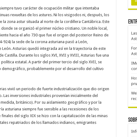
iempre tuvo carácter de ocupación militar que intentaba
inuas revueltas de los astures. Ni los visigodos ni, después, los
Entr
a zona astur situada al norte de la cordillera Cantábrica. Este
 donde se organizó el primer núcleo cristiano. Un noble local,
Las
ente hacia el año 730 que fue el origen del posterior Reino de
Ast
4-924) la sede de la corona asturiana pasó a León,
For
León. Asturias quedó integrada así en la trayectoria de este
Ast
e Castilla. Durante los siglos XVI, XVII y XVIII, Asturias fue una
olítica estatal. A partir del primer tercio del siglo XVII, se
IM
 demográfico, probablemente por el desarrollo del cultivo
com
Hos
pru
turias vivió un periodo de fuerte industrialización que dio origen
Web
 Las inversiones industriales provenían inicialmente del
re
 medida, británico). Por su aislamiento geográfico y por la
ería asturiana siempre fue sensible a las recesiones de los
finales del siglo XIX se hizo con la capitalización de las minas
Sobr
itales repatriados de los llamados indianos, emigrantes
Inf