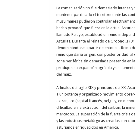
La romanización no fue demasiado intensa y s
mantener pacificado el territorio ante las cont
musulmanes pudieron controlar efectivamente l
hecho provocó que fuera en la actual Asturias
llamado Pelayo, estableció un reino independi
Asturias. Durante el reinado de Ordoño II (91
denominándose a partir de entonces Reino de 
reino que daría origen, con posterioridad, al d
zona periférica sin demasiada presencia en la p
produjo una expansión agrícola y un aumento
del maíz.
A finales del siglo XIX y principios del XX, As
a un potente y organizado movimiento obrero.
extranjero (capital francés, belga y, en menor
dificultad en la extracción del carbón, la min
mercados. La superación de la fuerte crisis de 
y las industrias metalúrgicas creadas con cap
asturianos enriquecidos en América.