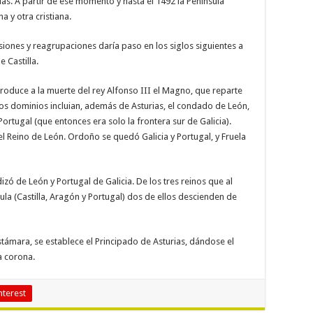
as. A partir de ese momento y hasta el 1492 la Península
 y otra cristiana.
siones y reagrupaciones daría paso en los siglos siguientes a
e Castilla.
produce a la muerte del rey Alfonso III el Magno, que reparte
stos dominios incluian, además de Asturias, el condado de León,
de Portugal (que entonces era solo la frontera sur de Galicia).
l Reino de León. Ordoño se quedó Galicia y Portugal, y Fruela
izó de León y Portugal de Galicia. De los tres reinos que al
la (Castilla, Aragón y Portugal) dos de ellos descienden de
astámara, se establece el Principado de Asturias, dándose el
la corona.
nterest