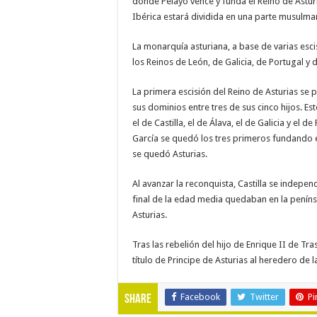
donde Pelayo vence y funda el Reino de Asturi
Ibérica estará dividida en una parte musulmana
La monarquía asturiana, a base de varias esci
los Reinos de León, de Galicia, de Portugal y d
La primera escisión del Reino de Asturias se 
sus dominios entre tres de sus cinco hijos. E
el de Castilla, el de Álava, el de Galicia y el 
García se quedó los tres primeros fundando e
se quedó Asturias.
Al avanzar la reconquista, Castilla se independ
final de la edad media quedaban en la penínsu
Asturias.
Tras las rebelión del hijo de Enrique II de Tr
título de Principe de Asturias al heredero de 
Facebook
Twitter
Pi
Share