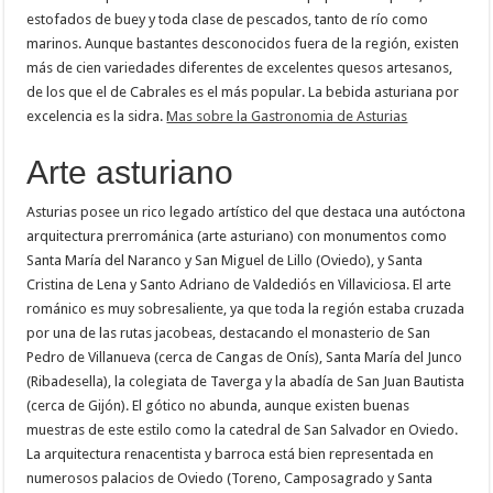
estofados de buey y toda clase de pescados, tanto de río como
marinos. Aunque bastantes desconocidos fuera de la región, existen
más de cien variedades diferentes de excelentes quesos artesanos,
de los que el de Cabrales es el más popular. La bebida asturiana por
excelencia es la sidra.
Mas sobre la Gastronomia de Asturias
Arte asturiano
Asturias posee un rico legado artístico del que destaca una autóctona
arquitectura prerrománica (arte asturiano) con monumentos como
Santa María del Naranco y San Miguel de Lillo (Oviedo), y Santa
Cristina de Lena y Santo Adriano de Valdediós en Villaviciosa. El arte
románico es muy sobresaliente, ya que toda la región estaba cruzada
por una de las rutas jacobeas, destacando el monasterio de San
Pedro de Villanueva (cerca de Cangas de Onís), Santa María del Junco
(Ribadesella), la colegiata de Taverga y la abadía de San Juan Bautista
(cerca de Gijón). El gótico no abunda, aunque existen buenas
muestras de este estilo como la catedral de San Salvador en Oviedo.
La arquitectura renacentista y barroca está bien representada en
numerosos palacios de Oviedo (Toreno, Camposagrado y Santa