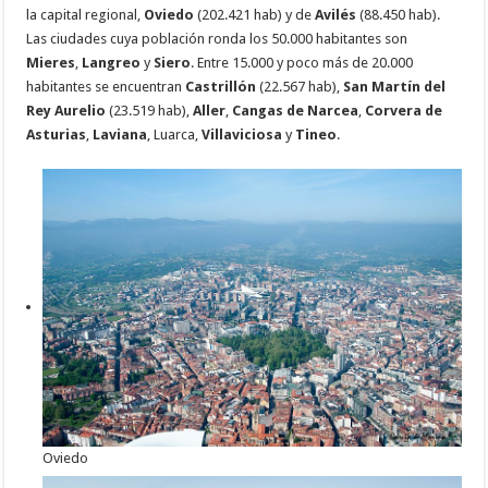
la capital regional,
Oviedo
(202.421 hab) y de
Avilés
(88.450 hab).
Las ciudades cuya población ronda los 50.000 habitantes son
Mieres
,
Langreo
y
Siero
. Entre 15.000 y poco más de 20.000
habitantes se encuentran
Castrillón
(22.567 hab),
San Martín
del
Rey Aurelio
(23.519 hab),
Aller
,
Cangas de Narcea
,
Corvera de
Asturias
,
Laviana
, Luarca,
Villaviciosa
y
Tineo
.
Oviedo